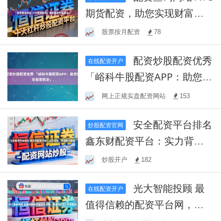
期货配资，助您实现财富增
长
股票按月配资
78
配资炒股配资优秀
在线配资开户
「峪科牛股配资APP：助您抓
住投资机会」.
网上正规实盘配资网站
153
安全配资平台排名
炒股配资官网
鑫东财配资平台：实力背
景，助您轻松赚钱
炒股开户
182
光大智能投顾 最
在线配资开户
值得信赖的配资平台网，专
业、安全、高效服务