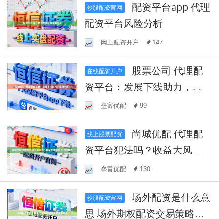
配资平台app 代理
炒股配资官网
配资平台风险分析
网上配资开户
147
股票公司 代理配
在线配资开户
资平台：发展下线助力，赢
得未来！
垒富优配
99
尚城优配 代理配
线上股票配资
资平台犯法吗？收益大风险
大 的问题解答
垒富优配
130
场外配资是什么意
炒股配资官网
思 场外期权配资交易策略解